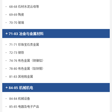
-
68-68 石材水泥云母等
-
69-69 陶瓷
-
70-70 玻璃
+
71-83 冶金与金属材料
-
71-71 珍珠宝石贵金属
-
72-73 钢铁
-
74-76 有色金属（铜镍铝）
-
78-80 有色金属（铅锌锡）
-
81-83 其他贱金属
+
84-85 机械机电
-
84-84 机械设备
-
85-85 电器及电子产品