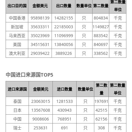
第二数量
出口目的国
金额美元
出口数量
数量单位
第二数量
单位
中国香港
95898139
14282155
只
804834
千克
新加坡
35633311
22185003
只
1149827
千克
马来西亚
35023969
11096999
只
883542
千克
美国
34515631
13840056
只
840697
千克
澳大利亚
29039422
3889226
只
338562
千克
中国进口来源国TOP5
第二数
第二数量
进口来源国
金额美元
进口数量
数量单位
量
单位
泰国
23063015
1281533
只
197691
千克
日本
13567608
430943
只
42515
千克
中国
9008606
768951
只
62156
千克
瑞士
253631
691
只
308
千克