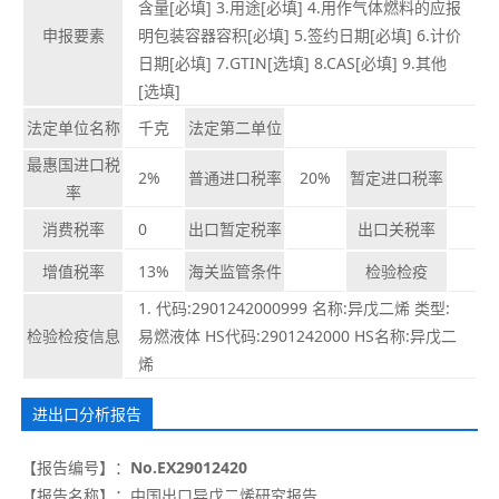
含量[必填] 3.用途[必填] 4.用作气体燃料的应报
申报要素
明包装容器容积[必填] 5.签约日期[必填] 6.计价
日期[必填] 7.GTIN[选填] 8.CAS[必填] 9.其他
[选填]
法定单位名称
千克
法定第二单位
最惠国进口税
2%
普通进口税率
20%
暂定进口税率
率
消费税率
0
出口暂定税率
出口关税率
增值税率
13%
海关监管条件
检验检疫
1. 代码:2901242000999 名称:异戊二烯 类型:
检验检疫信息
易燃液体 HS代码:2901242000 HS名称:异戊二
烯
进出口分析报告
【报告编号】：
No.EX29012420
【报告名称】：
中国出口异戊二烯研究报告