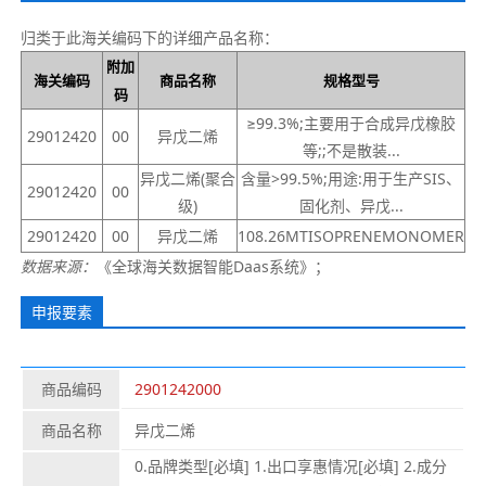
归类于此海关编码下的详细产品名称：
附加
海关编码
商品名称
规格型号
码
≥99.3%;主要用于合成异戊橡胶
29012420
00
异戊二烯
等;;不是散装...
异戊二烯(聚合
含量>99.5%;用途:用于生产SIS、
29012420
00
级)
固化剂、异戊...
29012420
00
异戊二烯
108.26MTISOPRENEMONOMER
数据来源：
《全球海关数据智能Daas系统》；
申报要素
商品编码
2901242000
商品名称
异戊二烯
0.品牌类型[必填] 1.出口享惠情况[必填] 2.成分