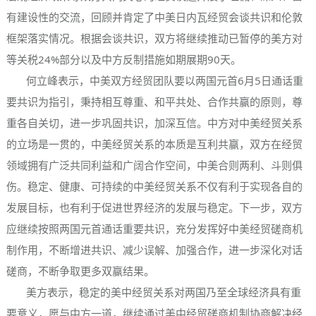
有建设性的交流，回顾并肯定了中美日内瓦经贸会谈共识和伦敦
框架落实情况。根据会谈共识，双方将继续推动已暂停的美方对
等关税24%部分以及中方反制措施如期展期90天。
何立峰表示，中美双方经贸团队要以两国元首6月5日通话重
要共识为指引，秉持相互尊重、和平共处、合作共赢的原则，尊
重各自关切，进一步巩固共识，加深互信。中方对中美经贸关系
的立场是一贯的，中美经贸关系的本质是互利共赢，双方在经贸
领域拥有广泛共同利益和广阔合作空间，中美合则两利、斗则俱
伤。稳定、健康、可持续的中美经贸关系不仅有利于实现各自的
发展目标，也有利于促进世界经济的发展与稳定。下一步，双方
应继续按照两国元首通话重要共识，充分发挥好中美经贸磋商机
制作用，不断增进共识、减少误解、加强合作，进一步深化对话
磋商，不断争取更多双赢结果。
美方表示，稳定的美中经贸关系对两国乃至全球经济具有重
要意义，愿与中方一道，继续通过美中经贸磋商机制协商解决经